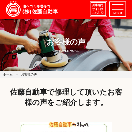
外車専門
傷ヘコミ修理専門
サイトは
(株)佐藤自動車
こちら
MENU
お客様の声
CUSTOMER VOICE
ホーム
お客様の声
佐藤自動車で修理して頂いたお客
様の声をご紹介します。