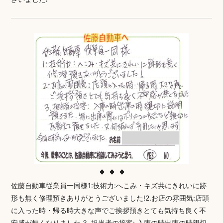
佐藤自動車従業員一同様1:技術力:へこみ・キズ共にきれいに跡
形も無く修理預きありがとうございました!2.お店の雰囲気:店頭
に入った時・帰る時大きな声でご挨拶預きとても気持ち良く不
安感が無くなりました 3. 担当者の接客: 入庫の時出庫の時親切