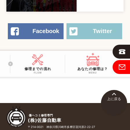
Facebook
Twitter
修理までの流れ
あなたの修理は？
FLOW
MENU
上に戻る
傷ヘコミ修理専門
(株)佐藤自動車
〒214‑0021 神奈川県川崎市多摩区宿河原2‑22‑27