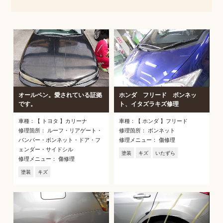
オールペン。愛されている証拠
ホンダ フリード ボンネッ
です。
ト、イタズラキズ修理
車種：【 トヨタ 】カリーナ
車種：【 ホンダ 】フリード
修理箇所： ルーフ・リアゲート・
修理箇所： ボンネット
バンパー・ボンネット・ドア・フ
修理メニュー： 傷修理
ェンダー・サイドシル
塗装
キズ
いたずら
修理メニュー： 傷修理
塗装
キズ