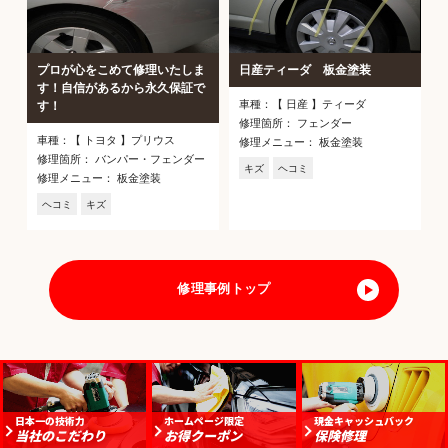
プロが心をこめて修理いたしま
日産ティーダ 板金塗装
す！自信があるから永久保証で
車種：【 日産 】ティーダ
す！
修理箇所： フェンダー
車種：【 トヨタ 】プリウス
修理メニュー： 板金塗装
修理箇所： バンパー・フェンダー
キズ
ヘコミ
修理メニュー： 板金塗装
ヘコミ
キズ
修理事例トップ
日本一の技術力
ホームページ限定
現金キャッシュバック
当社のこだわり
お得クーポン
保険修理