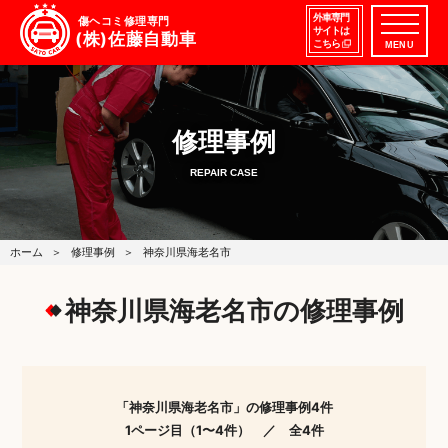
外車専門
傷ヘコミ修理専門
サイトは
(株)佐藤自動車
こちら
MENU
修理事例
REPAIR CASE
ホーム
修理事例
神奈川県海老名市
神奈川県海老名市の修理事例
「神奈川県海老名市」の修理事例4件
1ページ目（1〜4件） ／ 全4件