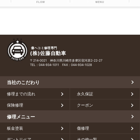
FLOW
MENU
傷ヘコミ修理専門
(株)佐藤自動車
〒214‑0021 神奈川県川崎市多摩区宿河原2‑22‑27
TEL：
044‑934‑1011
FAX：044‑934‑1028
当社のこだわり
修理までの流れ
永久保証
保険修理
クーポン
修理メニュー
板金塗装
傷修理
デントリペア
その他一覧