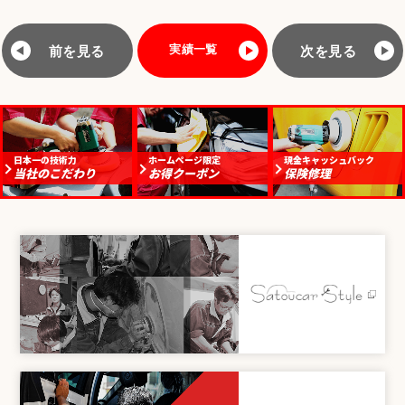
実績一覧
前
を見る
次
を見る
日本一の技術力
ホームページ限定
現金キャッシュバック
当社のこだわり
お得クーポン
保険修理